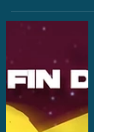
Les créneaux d’inscription sont les
suivants : Mercredi de 13h-14h
Vendredi de 18h30-20h Des fiches
d’inscription seront disponibles sur
place ou disponible sur le site internet
également ⚠️ Attention : places
limitées 💃 pas d’inscription en ligne !