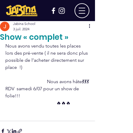
Jabina School
3 juil. 2024
Show « complet »
Nous avons vendu toutes les places 
lors des pré-vente ( il ne sera donc plus 
possible de l’acheter directement sur 
place  !)
                                   Nous avons hâte💃💃💃
RDV  samedi 6/07 pour un show de 
folie!!!
                                           🔥🔥🔥