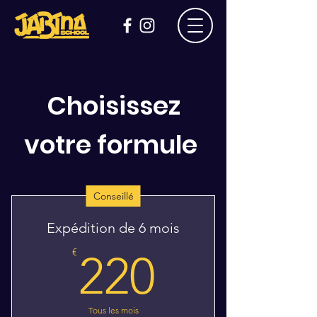
Choisissez
votre formule
Conseillé
Expédition de 6 mois
220€
€
220
Tous les mois